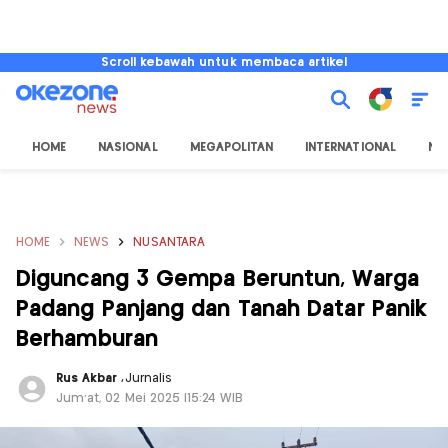
Scroll kebawah untuk membaca artikel
HOME
NASIONAL
MEGAPOLITAN
INTERNATIONAL
NU
HOME
NEWS
NUSANTARA
Diguncang 3 Gempa Beruntun, Warga
Padang Panjang dan Tanah Datar Panik
Berhamburan
Rus Akbar
,
Jurnalis
Jum'at, 02 Mei 2025 |15:24 WIB