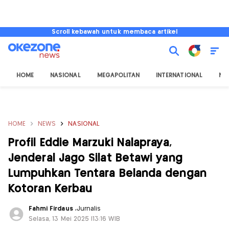
Scroll kebawah untuk membaca artikel
HOME
NASIONAL
MEGAPOLITAN
INTERNATIONAL
NU
HOME
NEWS
NASIONAL
Profil Eddie Marzuki Nalapraya,
Jenderal Jago Silat Betawi yang
Lumpuhkan Tentara Belanda dengan
Kotoran Kerbau
Fahmi Firdaus
,
Jurnalis
Selasa, 13 Mei 2025 |13:16 WIB