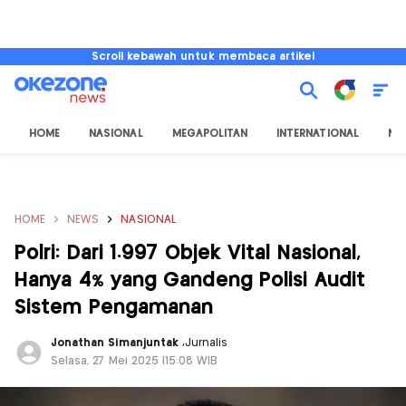
Scroll kebawah untuk membaca artikel
HOME
NASIONAL
MEGAPOLITAN
INTERNATIONAL
NU
HOME
NEWS
NASIONAL
Polri: Dari 1.997 Objek Vital Nasional,
Hanya 4% yang Gandeng Polisi Audit
Sistem Pengamanan
Jonathan Simanjuntak
,
Jurnalis
Selasa, 27 Mei 2025 |15:08 WIB