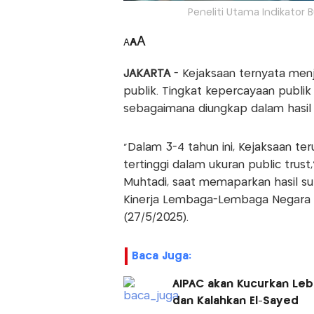
Peneliti Utama Indikator 
A
A
A
JAKARTA
- Kejaksaan ternyata men
publik. Tingkat kepercayaan publi
sebagaimana diungkap dalam hasi
“Dalam 3-4 tahun ini, Kejaksaan t
tertinggi dalam ukuran public trust
Muhtadi, saat memaparkan hasil sur
Kinerja Lembaga-Lembaga Negara da
(27/5/2025).
Baca Juga:
AIPAC akan Kucurkan Leb
dan Kalahkan El-Sayed