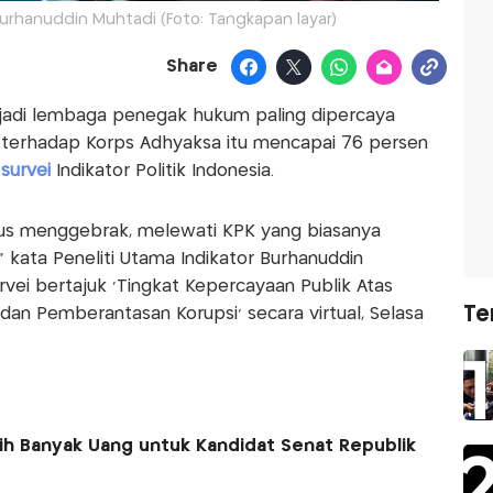
Burhanuddin Muhtadi (Foto: Tangkapan layar)
Share
jadi lembaga penegak hukum paling dipercaya
k terhadap Korps Adhyaksa itu mencapai 76 persen
l
survei
Indikator Politik Indonesia.
erus menggebrak, melewati KPK yang biasanya
,” kata Peneliti Utama Indikator Burhanuddin
vei bertajuk ‘Tingkat Kepercayaan Publik Atas
Te
n Pemberantasan Korupsi’ secara virtual, Selasa
ih Banyak Uang untuk Kandidat Senat Republik