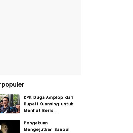
rpopuler
KPK Duga Amplop dari
Bupati Kuansing untuk
Menhut Berisi
SGD14.000,
Pengakuan
Pengembaliannya
Mengejutkan Saepul
Belum Utuh