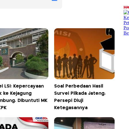
ei LSI: Kepercayaan
Soal Perbedaan Hasil
ik ke Kejagung
Survei Pilkada Jateng,
mbung, Dibuntuti MK
Persepi Diuji
KPK
Ketegasannya