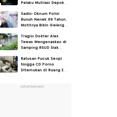
Pelaku Mutilasi Depok:
Murka Digerayangi
Sadis! Oknum Polisi
Korban di Kontrakan
Bunuh Nenek 69 Tahun,
Motifnya Bikin Geleng
Kepala
Tragis! Dokter Alex
Tewas Mengenaskan di
Samping RSUD Siak
Akibat Suntikan
Ratusan Pucuk Senpi
Rocuronium
hingga CD Porno
Ditemukan di Ruang Eks
Ketua Yayasan Sekolah
Advertisement