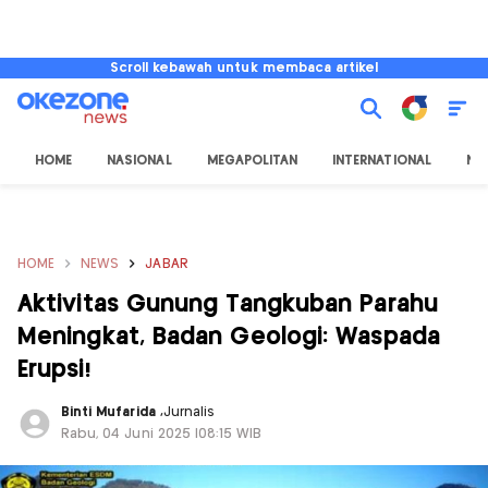
Scroll kebawah untuk membaca artikel
HOME
NASIONAL
MEGAPOLITAN
INTERNATIONAL
NU
HOME
NEWS
JABAR
Aktivitas Gunung Tangkuban Parahu
Meningkat, Badan Geologi: Waspada
Erupsi!
Binti Mufarida
,
Jurnalis
Rabu, 04 Juni 2025 |08:15 WIB