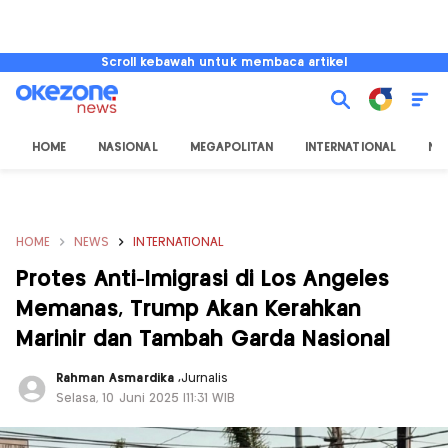
Scroll kebawah untuk membaca artikel
HOME
NASIONAL
MEGAPOLITAN
INTERNATIONAL
NU
HOME
NEWS
INTERNATIONAL
Protes Anti-Imigrasi di Los Angeles
Memanas, Trump Akan Kerahkan
Marinir dan Tambah Garda Nasional
Rahman Asmardika
,
Jurnalis
Selasa, 10 Juni 2025 |11:31 WIB