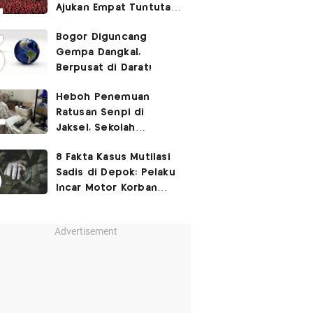
Ajukan Empat Tuntutan
ke Pemerintah
Bogor Diguncang
Gempa Dangkal,
Berpusat di Darat!
Heboh Penemuan
Ratusan Senpi di
Jaksel, Sekolah
Tegaskan Tak Ada
8 Fakta Kasus Mutilasi
Kegiatan Eskul
Sadis di Depok: Pelaku
Menembak
Incar Motor Korban
hingga Motif Terungkap
Advertisement