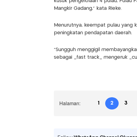
kusuk pengelolaan 4 pulau, Pulau P
Mangkir Gadang," kata Rieke.
Menurutnya, keempat pulau yang k
peningkatan pendapatan daerah.
"Sungguh menggigil membayangkan 
sebagai _fast track_ mengeruk _cu
Halaman:
1
2
3