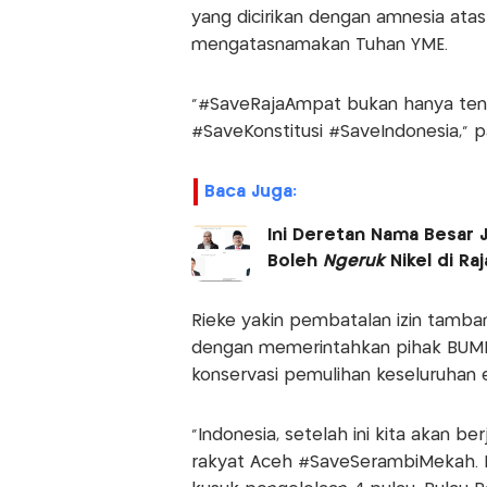
yang dicirikan dengan amnesia at
mengatasnamakan Tuhan YME.
"#SaveRajaAmpat bukan hanya tenta
#SaveKonstitusi #SaveIndonesia," 
Baca Juga:
Ini Deretan Nama Besar J
Boleh
Ngeruk
Nikel di Ra
Rieke yakin pembatalan izin tamba
dengan memerintahkan pihak BUMN
konservasi pemulihan keseluruhan 
"Indonesia, setelah ini kita akan 
rakyat Aceh #SaveSerambiMekah. 