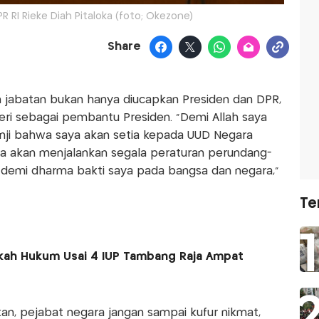
R RI Rieke Diah Pitaloka (foto; Okezone)
Share
jabatan bukan hanya diucapkan Presiden dan DPR,
teri sebagai pembantu Presiden. "Demi Allah saya
nji bahwa saya akan setia kepada UUD Negara
rta akan menjalankan segala peraturan perundang-
 demi dharma bakti saya pada bangsa dan negara,"
Te
kah Hukum Usai 4 IUP Tambang Raja Ampat
kan, pejabat negara jangan sampai kufur nikmat,