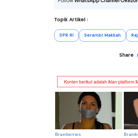
Follow
WhatsApp Channel Okezo
Topik Artikel :
DPR RI
Serambi Makkah
Ra
Share