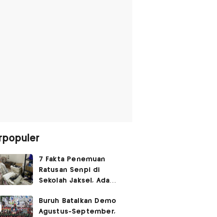
rpopuler
7 Fakta Penemuan
Ratusan Senpi di
Sekolah Jaksel, Ada
Dugaan Narkoba hingga
Buruh Batalkan Demo
Ruang Bunker
Agustus-September,