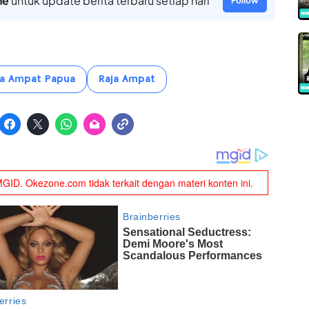
ne
untuk update berita terbaru setiap hari
Follow
ja Ampat Papua
Raja Ampat