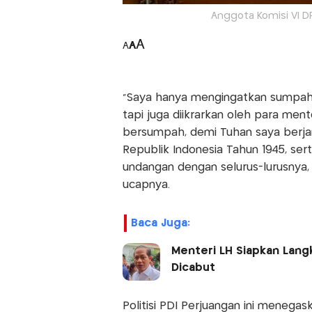
Anggota Komisi VI DP
A
A
A
"Saya hanya mengingatkan sumpah 
tapi juga diikrarkan oleh para men
bersumpah, demi Tuhan saya berja
Republik Indonesia Tahun 1945, se
undangan dengan selurus-lurusnya,
ucapnya.
Baca Juga:
Menteri LH Siapkan Lang
Dicabut
Politisi PDI Perjuangan ini menegas