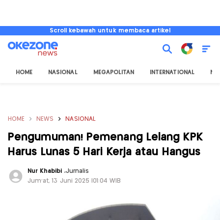
Scroll kebawah untuk membaca artikel
HOME
NASIONAL
MEGAPOLITAN
INTERNATIONAL
NU
HOME
NEWS
NASIONAL
Pengumuman! Pemenang Lelang KPK
Harus Lunas 5 Hari Kerja atau Hangus
Nur Khabibi
,
Jurnalis
Jum'at, 13 Juni 2025 |01:04 WIB