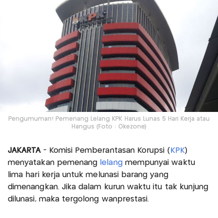
Pengumuman! Pemenang Lelang KPK Harus Lunas 5 Hari Kerja atau
Hangus (Foto : Okezone)
JAKARTA
- Komisi Pemberantasan Korupsi (
KPK
)
menyatakan pemenang
lelang
mempunyai waktu
lima hari kerja untuk melunasi barang yang
dimenangkan. Jika dalam kurun waktu itu tak kunjung
dilunasi, maka tergolong wanprestasi.