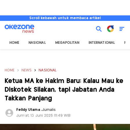
Scroll kebawah untuk membaca artikel
HOME
NASIONAL
MEGAPOLITAN
INTERNATIONAL
NU
HOME
NEWS
NASIONAL
Ketua MA ke Hakim Baru: Kalau Mau ke
Diskotek Silakan, tapi Jabatan Anda
Takkan Panjang
Felldy Utama
,
Jurnalis
Jum'at, 13 Juni 2025 |11:49 WIB