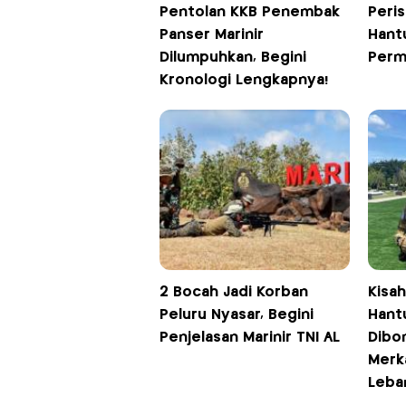
Pentolan KKB Penembak
Peris
Panser Marinir
Hant
Dilumpuhkan, Begini
Perm
Kronologi Lengkapnya!
2 Bocah Jadi Korban
Kisa
Peluru Nyasar, Begini
Hantu
Penjelasan Marinir TNI AL
Dibo
Merka
Leba