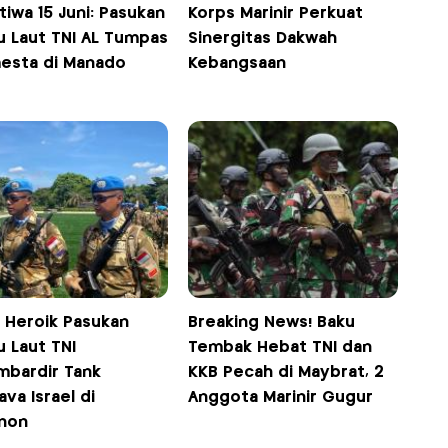
tiwa 15 Juni: Pasukan
Korps Marinir Perkuat
u Laut TNI AL Tumpas
Sinergitas Dakwah
esta di Manado
Kebangsaan
h Heroik Pasukan
Breaking News! Baku
 Laut TNI
Tembak Hebat TNI dan
mbardir Tank
KKB Pecah di Maybrat, 2
va Israel di
Anggota Marinir Gugur
non