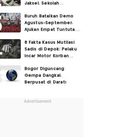
Jaksel, Sekolah
Tegaskan Tak Ada
Buruh Batalkan Demo
Kegiatan Eskul
Agustus-September,
Menembak
Ajukan Empat Tuntutan
ke Pemerintah
8 Fakta Kasus Mutilasi
Sadis di Depok: Pelaku
Incar Motor Korban
hingga Motif Terungkap
Bogor Diguncang
Gempa Dangkal,
Berpusat di Darat!
Advertisement