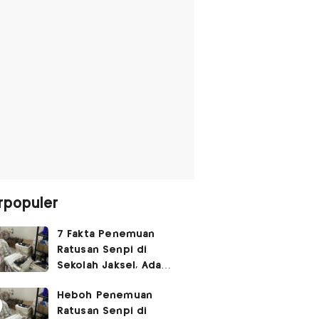
rpopuler
7 Fakta Penemuan
Ratusan Senpi di
Sekolah Jaksel, Ada
Dugaan Narkoba hingga
Heboh Penemuan
Ruang Bunker
Ratusan Senpi di