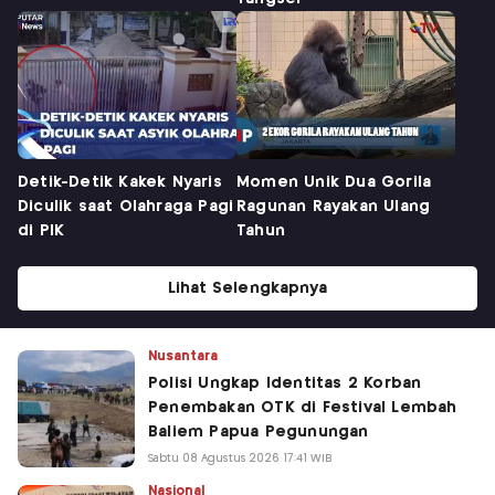
Detik-Detik Kakek Nyaris
Momen Unik Dua Gorila
Diculik saat Olahraga Pagi
Ragunan Rayakan Ulang
di PIK
Tahun
Lihat Selengkapnya
Nusantara
Polisi Ungkap Identitas 2 Korban
Penembakan OTK di Festival Lembah
Baliem Papua Pegunungan
Sabtu 08 Agustus 2026 17:41 WIB
Nasional