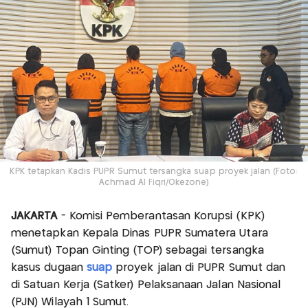
KPK tetapkan Kadis PUPR Sumut tersangka suap proyek jalan (Foto:
Achmad Al Fiqri/Okezone)
JAKARTA
- Komisi Pemberantasan Korupsi (KPK)
menetapkan Kepala Dinas PUPR Sumatera Utara
(Sumut) Topan Ginting (TOP) sebagai tersangka
kasus dugaan
suap
proyek jalan di PUPR Sumut dan
di Satuan Kerja (Satker) Pelaksanaan Jalan Nasional
(PJN) Wilayah 1 Sumut.