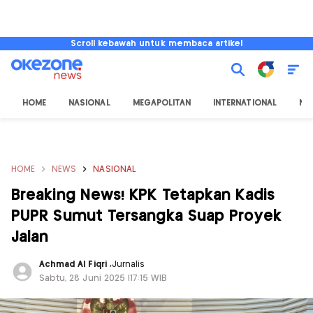
Scroll kebawah untuk membaca artikel
HOME
NASIONAL
MEGAPOLITAN
INTERNATIONAL
NU
HOME
NEWS
NASIONAL
Breaking News! KPK Tetapkan Kadis
PUPR Sumut Tersangka Suap Proyek
Jalan
Achmad Al Fiqri
,
Jurnalis
Sabtu, 28 Juni 2025 |17:15 WIB