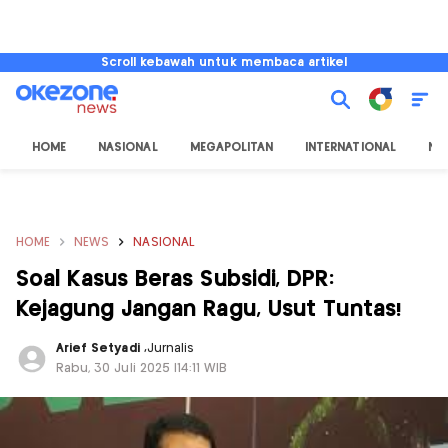
Scroll kebawah untuk membaca artikel
HOME
NASIONAL
MEGAPOLITAN
INTERNATIONAL
NU
HOME
NEWS
NASIONAL
Soal Kasus Beras Subsidi, DPR:
Kejagung Jangan Ragu, Usut Tuntas!
Arief Setyadi
,
Jurnalis
Rabu, 30 Juli 2025 |14:11 WIB