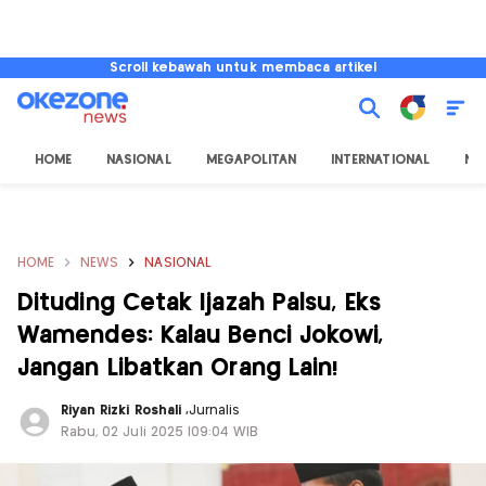
Scroll kebawah untuk membaca artikel
HOME
NASIONAL
MEGAPOLITAN
INTERNATIONAL
NU
HOME
NEWS
NASIONAL
Dituding Cetak Ijazah Palsu, Eks
Wamendes: Kalau Benci Jokowi,
Jangan Libatkan Orang Lain!
Riyan Rizki Roshali
,
Jurnalis
Rabu, 02 Juli 2025 |09:04 WIB