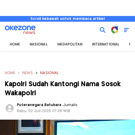
Scroll kebawah untuk membaca artikel
HOME
NASIONAL
MEGAPOLITAN
INTERNATIONAL
NU
HOME
NEWS
NASIONAL
Kapolri Sudah Kantongi Nama Sosok
Wakapolri
Puteranegara Batubara
,
Jurnalis
Rabu, 02 Juli 2025 |17:38 WIB