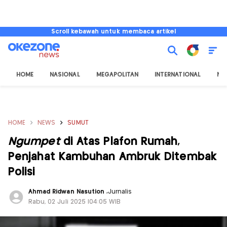
Scroll kebawah untuk membaca artikel
HOME
NASIONAL
MEGAPOLITAN
INTERNATIONAL
NU
HOME
NEWS
SUMUT
Ngumpet
di Atas Plafon Rumah,
Penjahat Kambuhan Ambruk Ditembak
Polisi
Ahmad Ridwan Nasution
,
Jurnalis
Rabu, 02 Juli 2025 |04:05 WIB