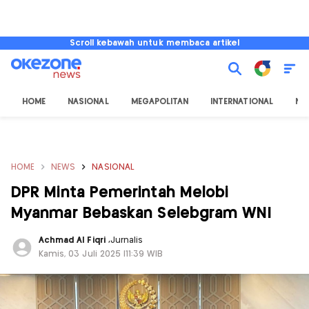
Scroll kebawah untuk membaca artikel
HOME
NASIONAL
MEGAPOLITAN
INTERNATIONAL
NU
HOME
NEWS
NASIONAL
DPR Minta Pemerintah Melobi
Myanmar Bebaskan Selebgram WNI
Achmad Al Fiqri
,
Jurnalis
Kamis, 03 Juli 2025 |11:39 WIB