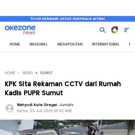
Scroll kebawah untuk membaca artikel
HOME
NASIONAL
MEGAPOLITAN
INTERNATIONAL
NU
HOME
NEWS
SUMUT
KPK Sita Rekaman CCTV dari Rumah
Kadis PUPR Sumut
Wahyudi Aulia Siregar
,
Jurnalis
Kamis, 03 Juli 2025 |01:02 WIB