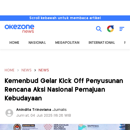
Scroll kebawah untuk membaca artikel
HOME
NASIONAL
MEGAPOLITAN
INTERNATIONAL
NU
HOME
NEWS
NEWS
Kemenbud Gelar Kick Off Penyusunan
Rencana Aksi Nasional Pemajuan
Kebudayaan
Anindita Trinoviana
,
Jurnalis
Jum'at, 04 Juli 2025 |16:28 WIB