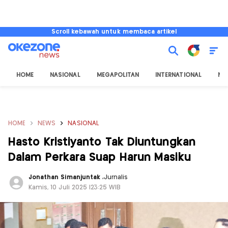
Scroll kebawah untuk membaca artikel
HOME
NASIONAL
MEGAPOLITAN
INTERNATIONAL
NU
HOME
NEWS
NASIONAL
Hasto Kristiyanto Tak Diuntungkan
Dalam Perkara Suap Harun Masiku
Jonathan Simanjuntak
,
Jurnalis
Kamis, 10 Juli 2025 |23:25 WIB