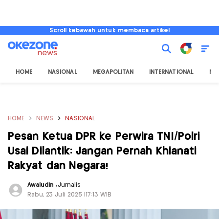
Scroll kebawah untuk membaca artikel
HOME
NASIONAL
MEGAPOLITAN
INTERNATIONAL
NU
HOME
NEWS
NASIONAL
Pesan Ketua DPR ke Perwira TNI/Polri
Usai Dilantik: Jangan Pernah Khianati
Rakyat dan Negara!
Awaludin
,
Jurnalis
Rabu, 23 Juli 2025 |17:13 WIB