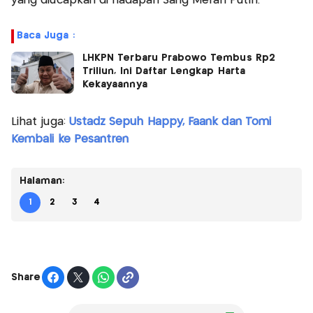
yang diucapkan di hadapan Sang Merah Putih.
Baca Juga :
LHKPN Terbaru Prabowo Tembus Rp2
Triliun, Ini Daftar Lengkap Harta
Kekayaannya
Lihat juga:
Ustadz Sepuh Happy, Faank dan Tomi
Kembali ke Pesantren
Halaman:
1
2
3
4
Share