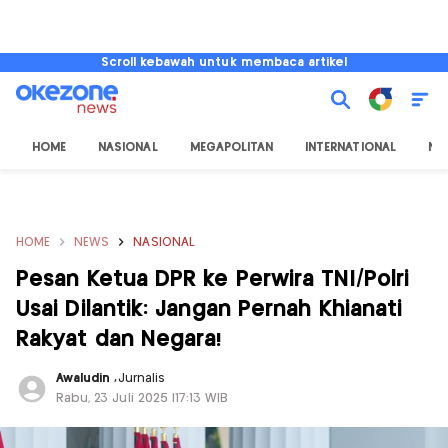
Scroll kebawah untuk membaca artikel
HOME
NASIONAL
MEGAPOLITAN
INTERNATIONAL
NU
HOME
NEWS
NASIONAL
Pesan Ketua DPR ke Perwira TNI/Polri
Usai Dilantik: Jangan Pernah Khianati
Rakyat dan Negara!
Awaludin
,
Jurnalis
Rabu, 23 Juli 2025 |17:13 WIB