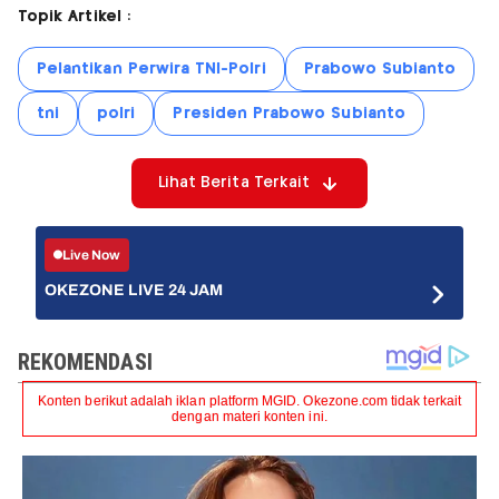
Topik Artikel :
Pelantikan Perwira TNI-Polri
Prabowo Subianto
tni
polri
Presiden Prabowo Subianto
Lihat Berita Terkait
Live Now
OKEZONE LIVE 24 JAM