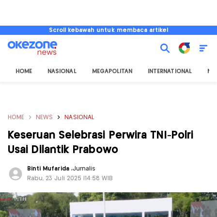
Scroll kebawah untuk membaca artikel
HOME
NASIONAL
MEGAPOLITAN
INTERNATIONAL
NU
HOME
NEWS
NASIONAL
Keseruan Selebrasi Perwira TNI-Polri
Usai Dilantik Prabowo
Binti Mufarida
,
Jurnalis
Rabu, 23 Juli 2025 |14:58 WIB