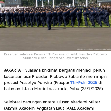
Keseruan selebrasi Perwira TNI-Polri usai dilantik Presiden Prabowo
Subianto (Foto: Tangkapan layar/Okezone)
JAKARTA
– Suasana khidmat berganti menjadi penuh
keceriaan usai Presiden Prabowo Subianto memimpin
prosesi Prasetya Perwira (Praspa)
TNI-Polri 2025
di
halaman Istana Merdeka, Jakarta, Rabu (23/7/2025).
Selebrasi gabungan antara lulusan Akademi Militer
(Akmil), Akademi Angkatan Laut (AAL), Akademi