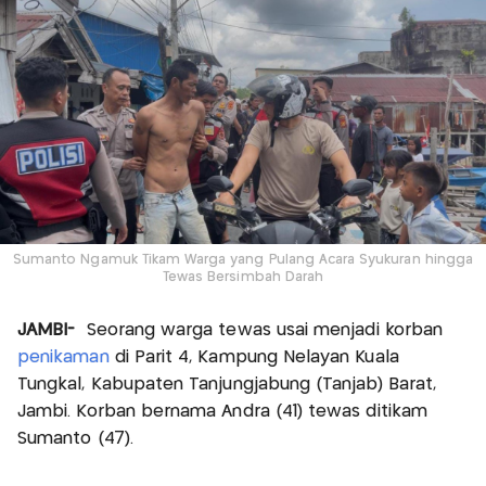
Sumanto Ngamuk Tikam Warga yang Pulang Acara Syukuran hingga
Tewas Bersimbah Darah
JAMBI-
Seorang warga tewas usai menjadi korban
penikaman
di Parit 4, Kampung Nelayan Kuala
Tungkal, Kabupaten Tanjungjabung (Tanjab) Barat,
Jambi. Korban bernama Andra (41) tewas ditikam
Sumanto (47).