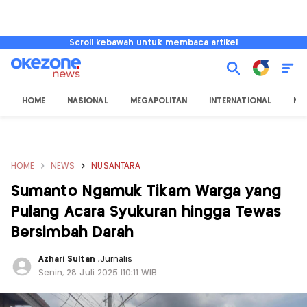
Scroll kebawah untuk membaca artikel
HOME
NASIONAL
MEGAPOLITAN
INTERNATIONAL
NU
HOME
NEWS
NUSANTARA
Sumanto Ngamuk Tikam Warga yang
Pulang Acara Syukuran hingga Tewas
Bersimbah Darah
Azhari Sultan
,
Jurnalis
Senin, 28 Juli 2025 |10:11 WIB