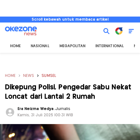
Scroll kebawah untuk membaca artikel
HOME
NASIONAL
MEGAPOLITAN
INTERNATIONAL
NU
HOME
NEWS
SUMSEL
Dikepung Polisi, Pengedar Sabu Nekat
Loncat dari Lantai 2 Rumah
Era Neizma Wedya
,
Jurnalis
Kamis, 31 Juli 2025 |00:31 WIB