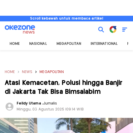
Scroll kebawah untuk membaca artikel
HOME
NASIONAL
MEGAPOLITAN
INTERNATIONAL
NU
HOME
NEWS
MEGAPOLITAN
Atasi Kemacetan, Polusi hingga Banjir
di Jakarta Tak Bisa Bimsalabim
Felldy Utama
,
Jurnalis
Minggu, 03 Agustus 2025 |09:14 WIB