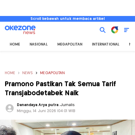
Scroll kebawah untuk membaca artikel
HOME
NASIONAL
MEGAPOLITAN
INTERNATIONAL
NU
HOME
NEWS
MEGAPOLITAN
Pramono Pastikan Tak Semua Tarif
Transjabodetabek Naik
Danandaya Arya putra
,
Jurnalis
Minggu, 14 Juni 2026 |04:01 WIB