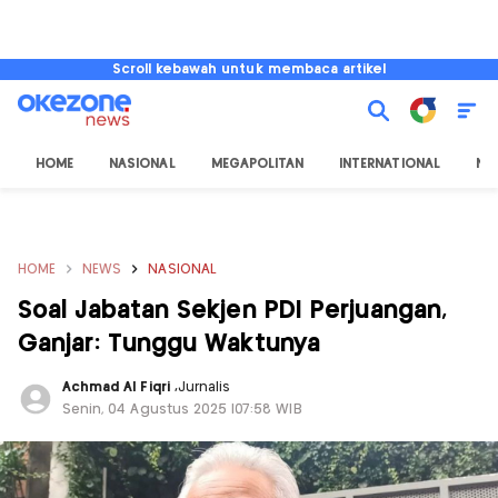
Scroll kebawah untuk membaca artikel
HOME
NASIONAL
MEGAPOLITAN
INTERNATIONAL
NU
HOME
NEWS
NASIONAL
Soal Jabatan Sekjen PDI Perjuangan,
Ganjar: Tunggu Waktunya
Achmad Al Fiqri
,
Jurnalis
Senin, 04 Agustus 2025 |07:58 WIB