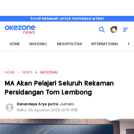
Scroll kebawah untuk membaca artikel
HOME
NASIONAL
MEGAPOLITAN
INTERNATIONAL
NU
HOME
NEWS
NASIONAL
MA Akan Pelajari Seluruh Rekaman
Persidangan Tom Lembong
Danandaya Arya putra
,
Jurnalis
Rabu, 06 Agustus 2025 |21:51 WIB