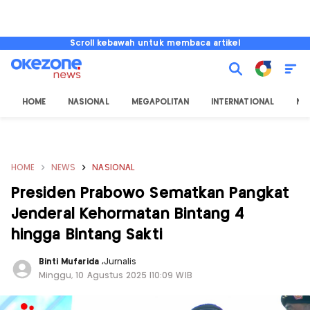
Scroll kebawah untuk membaca artikel
HOME
NASIONAL
MEGAPOLITAN
INTERNATIONAL
NU
HOME
NEWS
NASIONAL
Presiden Prabowo Sematkan Pangkat
Jenderal Kehormatan Bintang 4
hingga Bintang Sakti
Binti Mufarida
,
Jurnalis
Minggu, 10 Agustus 2025 |10:09 WIB