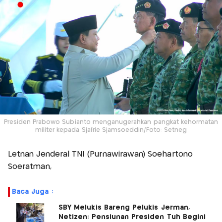
Presiden Prabowo Subianto menganugerahkan pangkat kehormatan
militer kepada Sjafrie Sjamsoeddin/Foto: Setneg
Letnan Jenderal TNI (Purnawirawan) Soehartono
Soeratman,
Baca Juga :
SBY Melukis Bareng Pelukis Jerman,
Netizen: Pensiunan Presiden Tuh Begini