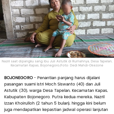
Nazril saat dipangku sang ibu Juli Astutik di Rumahnya, Desa Tapelan,
Kecamatan Kapas, Bojonegoro/Foto: Dedi Mahdi-Okezone
BOJONEGORO
- Penantian panjang harus dijalani
pasangan suami istri Moch Siswanto (40) dan Juli
Astutik (30), warga Desa Tapelan, Kecamatan Kapas,
Kabupaten Bojonegoro. Putra kedua mereka, Nazril
Izzan Khoirulloh (2 tahun 5 bulan), hingga kini belum
juga mendapatkan kepastian jadwal operasi lanjutan