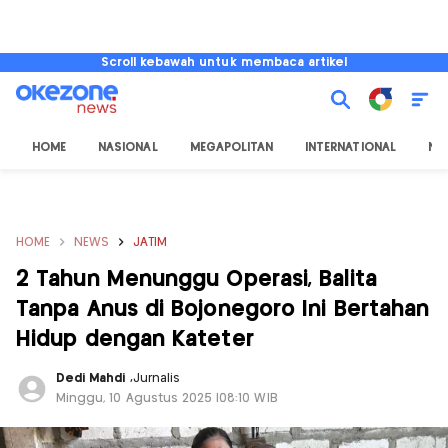
Scroll kebawah untuk membaca artikel
HOME
NASIONAL
MEGAPOLITAN
INTERNATIONAL
NU
HOME
NEWS
JATIM
2 Tahun Menunggu Operasi, Balita
Tanpa Anus di Bojonegoro Ini Bertahan
Hidup dengan Kateter
Dedi Mahdi
,
Jurnalis
Minggu, 10 Agustus 2025 |08:10 WIB