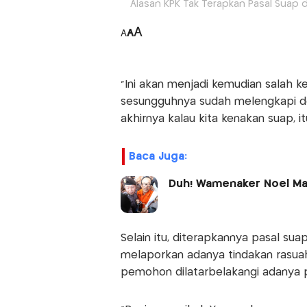
Alasan KPK Tak Terapkan Pasal Suap d
A
A
A
"Ini akan menjadi kemudian salah k
sesungguhnya sudah melengkapi do
akhirnya kalau kita kenakan suap, i
Baca Juga:
Duh! Wamenaker Noel Ma
Selain itu, diterapkannya pasal s
melaporkan adanya tindakan rasuah
pemohon dilatarbelakangi adanya 