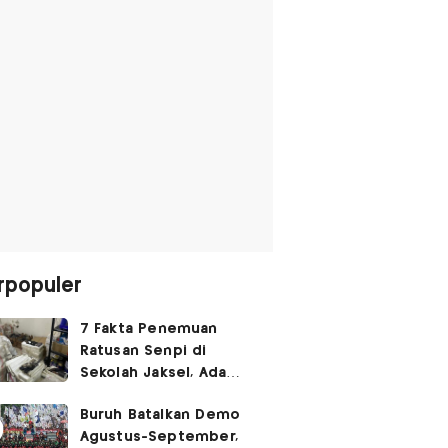
rpopuler
7 Fakta Penemuan
Ratusan Senpi di
Sekolah Jaksel, Ada
Dugaan Narkoba hingga
Buruh Batalkan Demo
Ruang Bunker
Agustus-September,