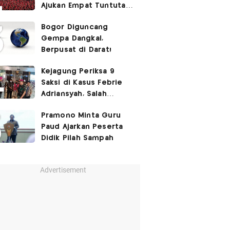
Ajukan Empat Tuntutan
ke Pemerintah
Bogor Diguncang
Gempa Dangkal,
Berpusat di Darat!
Kejagung Periksa 9
Saksi di Kasus Febrie
Adriansyah, Salah
Satunya Don Ritto
Pramono Minta Guru
Paud Ajarkan Peserta
Didik Pilah Sampah
Advertisement