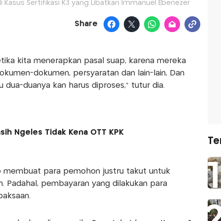
i Kasus Sertifikasi K3 yang Libatkan Immanuel Ebenezer
Share
etika kita menerapkan pasal suap, karena mereka
kumen-dokumen, persyaratan dan lain-lain, Dan
tu dua-duanya kan harus diproses," tutur dia.
sih Ngeles Tidak Kena OTT KPK
Te
uap membuat para pemohon justru takut untuk
. Padahal, pembayaran yang dilakukan para
paksaan.