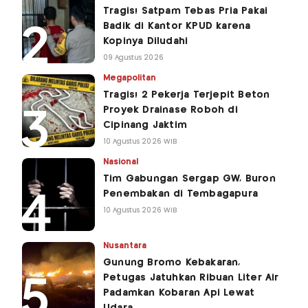
Tragis! Satpam Tebas Pria Pakai
Badik di Kantor KPUD karena
Kopinya Diludahi
09 Agustus 2026
Megapolitan
Tragis! 2 Pekerja Terjepit Beton
Proyek Drainase Roboh di
Cipinang Jaktim
10 Agustus 2026 WIB
Nasional
Tim Gabungan Sergap GW, Buron
Penembakan di Tembagapura
10 Agustus 2026 WIB
Nusantara
Gunung Bromo Kebakaran,
Petugas Jatuhkan Ribuan Liter Air
Padamkan Kobaran Api Lewat