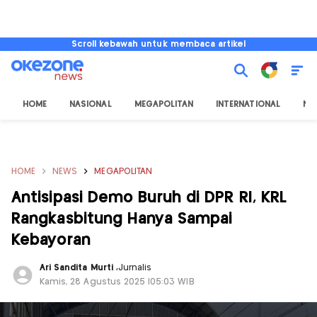
Scroll kebawah untuk membaca artikel
HOME
NASIONAL
MEGAPOLITAN
INTERNATIONAL
NU
HOME
NEWS
MEGAPOLITAN
Antisipasi Demo Buruh di DPR RI, KRL
Rangkasbitung Hanya Sampai
Kebayoran
Ari Sandita Murti
,
Jurnalis
Kamis, 28 Agustus 2025 |05:03 WIB