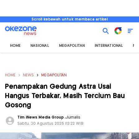
Scroll kebawah untuk membaca artikel
HOME
NASIONAL
MEGAPOLITAN
INTERNATIONAL
NU
HOME
NEWS
MEGAPOLITAN
Penampakan Gedung Astra Usai
Hangus Terbakar, Masih Tercium Bau
Gosong
Tim iNews Media Group
,
Jurnalis
Sabtu, 30 Agustus 2025 |12:22 WIB