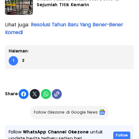
Sejumlah Titik Kemarin
Lihat juga:
Resolusi Tahun Baru Yang Bener-Bener
Komedi
Halaman:
1
2
Share
Follow Okezone di Google News
Follow
WhatsApp Channel Okezone
untuk
Follow
update berita terbaru setiap hari