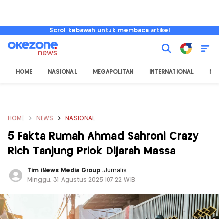
Scroll kebawah untuk membaca artikel
HOME
NASIONAL
MEGAPOLITAN
INTERNATIONAL
NU
HOME
NEWS
NASIONAL
5 Fakta Rumah Ahmad Sahroni Crazy
Rich Tanjung Priok Dijarah Massa
Tim iNews Media Group
,
Jurnalis
Minggu, 31 Agustus 2025 |07:22 WIB