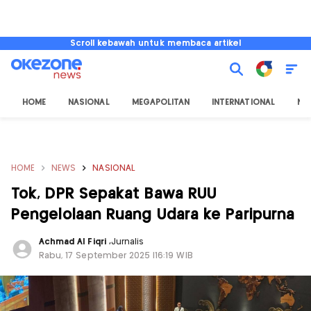
Scroll kebawah untuk membaca artikel
HOME
NASIONAL
MEGAPOLITAN
INTERNATIONAL
NU
HOME
NEWS
NASIONAL
Tok, DPR Sepakat Bawa RUU
Pengelolaan Ruang Udara ke Paripurna
Achmad Al Fiqri
,
Jurnalis
Rabu, 17 September 2025 |16:19 WIB