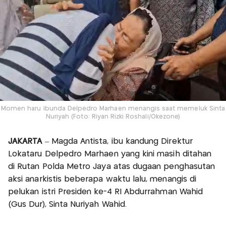
Momen haru ibunda Delpedro Marhaen menangis saat memeluk Sinta
Nuriyah (Foto: Riyan Rizki Roshali/Okezone)
JAKARTA
– Magda Antista, ibu kandung Direktur
Lokataru Delpedro Marhaen yang kini masih ditahan
di Rutan Polda Metro Jaya atas dugaan penghasutan
aksi anarkistis beberapa waktu lalu, menangis di
pelukan istri Presiden ke-4 RI Abdurrahman Wahid
(Gus Dur), Sinta Nuriyah Wahid.