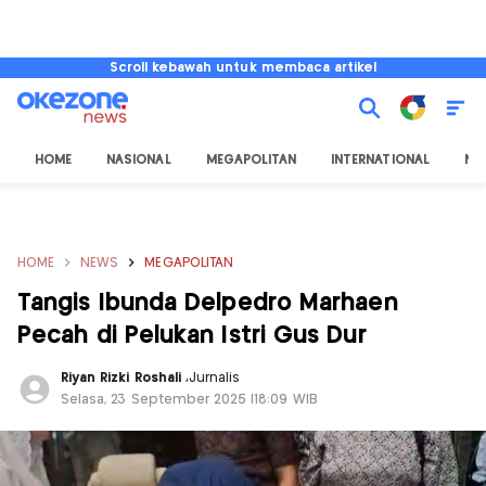
Scroll kebawah untuk membaca artikel
HOME
NASIONAL
MEGAPOLITAN
INTERNATIONAL
NU
HOME
NEWS
MEGAPOLITAN
Tangis Ibunda Delpedro Marhaen
Pecah di Pelukan Istri Gus Dur
Riyan Rizki Roshali
,
Jurnalis
Selasa, 23 September 2025 |18:09 WIB