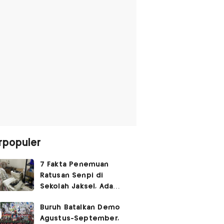
rpopuler
7 Fakta Penemuan
Ratusan Senpi di
Sekolah Jaksel, Ada
Dugaan Narkoba hingga
Buruh Batalkan Demo
Ruang Bunker
Agustus-September,