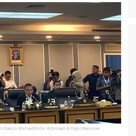
ufmi Dasco Ahmad/Foto: Achmad Al Fiqri-Okezone