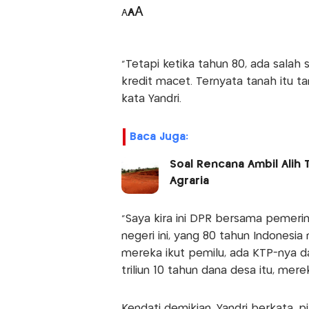
A
A
A
"Tetapi ketika tahun 80, ada salah
kredit macet. Ternyata tanah itu 
kata Yandri.
Baca Juga:
Soal Rencana Ambil Alih 
Agraria
"Saya kira ini DPR bersama pemerin
negeri ini, yang 80 tahun Indonesia
mereka ikut pemilu, ada KTP-nya d
triliun 10 tahun dana desa itu, mer
Kendati demikian, Yandri berkata, p