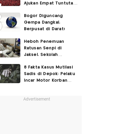
Ajukan Empat Tuntutan
ke Pemerintah
Bogor Diguncang
Gempa Dangkal,
Berpusat di Darat!
Heboh Penemuan
Ratusan Senpi di
Jaksel, Sekolah
Tegaskan Tak Ada
8 Fakta Kasus Mutilasi
Kegiatan Eskul
Sadis di Depok: Pelaku
Menembak
Incar Motor Korban
hingga Motif Terungkap
Advertisement