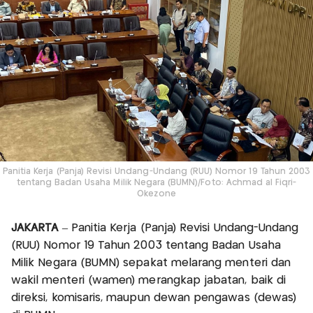
Panitia Kerja (Panja) Revisi Undang-Undang (RUU) Nomor 19 Tahun 2003
tentang Badan Usaha Milik Negara (BUMN)/Foto: Achmad al Fiqri-
Okezone
JAKARTA
– Panitia Kerja (Panja) Revisi Undang-Undang
(RUU) Nomor 19 Tahun 2003 tentang Badan Usaha
Milik Negara (BUMN) sepakat melarang menteri dan
wakil menteri (wamen) merangkap jabatan, baik di
direksi, komisaris, maupun dewan pengawas (dewas)