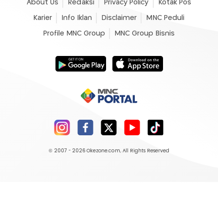
About Us
Redaksi
Privacy Policy
Kotak Pos
Karier
Info Iklan
Disclaimer
MNC Peduli
Profile MNC Group
MNC Group Bisnis
© 2007 - 2026
Okezone.com
, All Rights Reserved