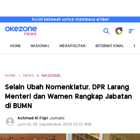
Scroll kebawah untuk membaca artikel
HOME
NASIONAL
MEGAPOLITAN
INTERNATIONAL
NU
HOME
NEWS
NASIONAL
Selain Ubah Nomenklatur, DPR Larang
Menteri dan Wamen Rangkap Jabatan
di BUMN
Achmad Al Fiqri
,
Jurnalis
Jum'at, 26 September 2025 |13:13 WIB