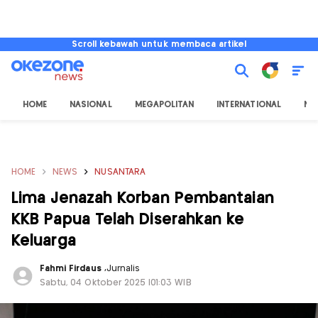
Scroll kebawah untuk membaca artikel
HOME
NASIONAL
MEGAPOLITAN
INTERNATIONAL
NU
HOME
NEWS
NUSANTARA
Lima Jenazah Korban Pembantaian
KKB Papua Telah Diserahkan ke
Keluarga
Fahmi Firdaus
,
Jurnalis
Sabtu, 04 Oktober 2025 |01:03 WIB