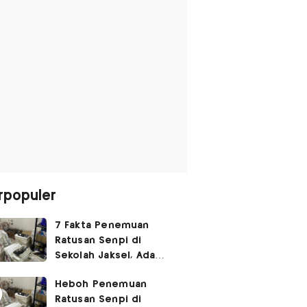
rpopuler
7 Fakta Penemuan
Ratusan Senpi di
Sekolah Jaksel, Ada
Dugaan Narkoba hingga
Heboh Penemuan
Ruang Bunker
Ratusan Senpi di