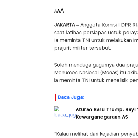
A
A
A
JAKARTA
– Anggota Komisi I DPR RI
saat latihan persiapan untuk pera
Ia meminta TNI untuk melakukan i
prajurit militer tersebut.
Soleh menduga gugurnya dua prajur
Monumen Nasional (Monas) itu akib
ia meminta TNI untuk menelisik pen
Baca Juga:
Aturan Baru Trump: Bayi 
Kewarganegaraan AS
"Kalau melihat dari kejadian penye