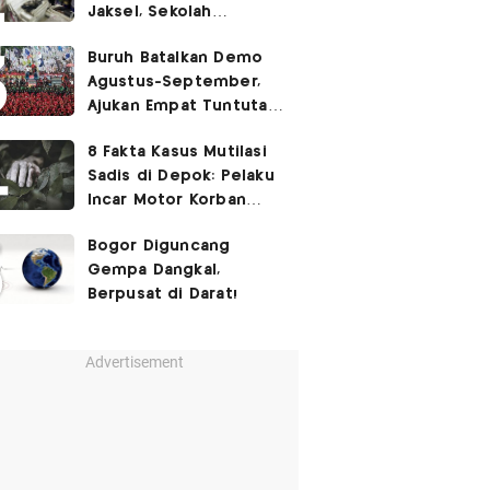
Jaksel, Sekolah
Tegaskan Tak Ada
Buruh Batalkan Demo
Kegiatan Eskul
Agustus-September,
Menembak
Ajukan Empat Tuntutan
ke Pemerintah
8 Fakta Kasus Mutilasi
Sadis di Depok: Pelaku
Incar Motor Korban
hingga Motif Terungkap
Bogor Diguncang
Gempa Dangkal,
Berpusat di Darat!
Advertisement