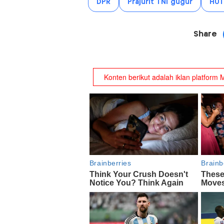
DPR
Prajurit TNI gugur
HUT
Share