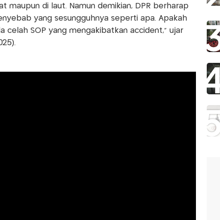
darat maupun di laut. Namun demikian, DPR berharap
 penyebab yang sesungguhnya seperti apa. Apakah
a celah SOP yang mengakibatkan accident," ujar
025).