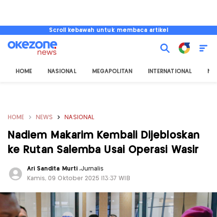
Scroll kebawah untuk membaca artikel
HOME
NASIONAL
MEGAPOLITAN
INTERNATIONAL
NU
HOME
NEWS
NASIONAL
Nadiem Makarim Kembali Dijebloskan
ke Rutan Salemba Usai Operasi Wasir
Ari Sandita Murti
,
Jurnalis
Kamis, 09 Oktober 2025 |13:37 WIB