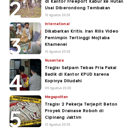
di Kantor Freeport Kabur ke Hutan
Usai Diberondong Tembakan
10 Agustus 2026
International
Dikabarkan Kritis, Iran Rilis Video
Pemimpin Tertinggi Mojtaba
Khamenei
10 Agustus 2026
Nusantara
Tragis! Satpam Tebas Pria Pakai
Badik di Kantor KPUD karena
Kopinya Diludahi
09 Agustus 2026
Megapolitan
Tragis! 2 Pekerja Terjepit Beton
Proyek Drainase Roboh di
Cipinang Jaktim
10 Agustus 2026