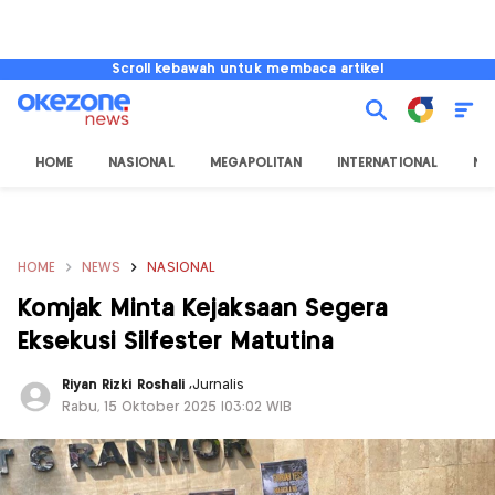
Scroll kebawah untuk membaca artikel
HOME
NASIONAL
MEGAPOLITAN
INTERNATIONAL
NU
HOME
NEWS
NASIONAL
Komjak Minta Kejaksaan Segera
Eksekusi Silfester Matutina
Riyan Rizki Roshali
,
Jurnalis
Rabu, 15 Oktober 2025 |03:02 WIB