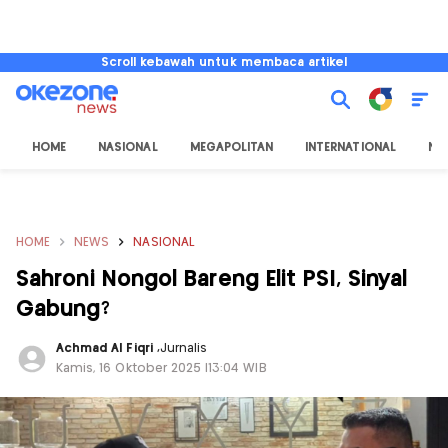
Scroll kebawah untuk membaca artikel
HOME
NASIONAL
MEGAPOLITAN
INTERNATIONAL
NU
HOME
NEWS
NASIONAL
Sahroni Nongol Bareng Elit PSI, Sinyal
Gabung?
Achmad Al Fiqri
,
Jurnalis
Kamis, 16 Oktober 2025 |13:04 WIB