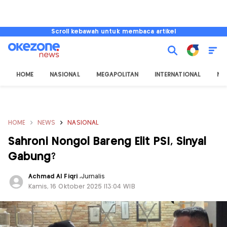
Scroll kebawah untuk membaca artikel
HOME
NASIONAL
MEGAPOLITAN
INTERNATIONAL
NU
HOME
NEWS
NASIONAL
Sahroni Nongol Bareng Elit PSI, Sinyal
Gabung?
Achmad Al Fiqri
,
Jurnalis
Kamis, 16 Oktober 2025 |13:04 WIB