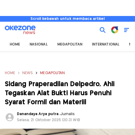
Scroll kebawah untuk membaca artikel
HOME
NASIONAL
MEGAPOLITAN
INTERNATIONAL
NU
HOME
NEWS
MEGAPOLITAN
Sidang Praperadilan Delpedro, Ahli
Tegaskan Alat Bukti Harus Penuhi
Syarat Formil dan Materiil
Danandaya Arya putra
,
Jurnalis
Selasa, 21 Oktober 2025 |20:31 WIB