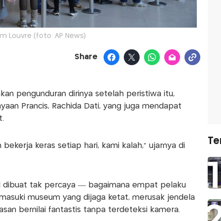
 Louvre (foto: AP News)
Share
n pengunduran dirinya setelah peristiwa itu,
yaan Prancis, Rachida Dati, yang juga mendapat
.
Te
ekerja keras setiap hari, kami kalah,” ujarnya di
al dibuat tak percaya — bagaimana empat pelaku
asuki museum yang dijaga ketat, merusak jendela
san bernilai fantastis tanpa terdeteksi kamera.