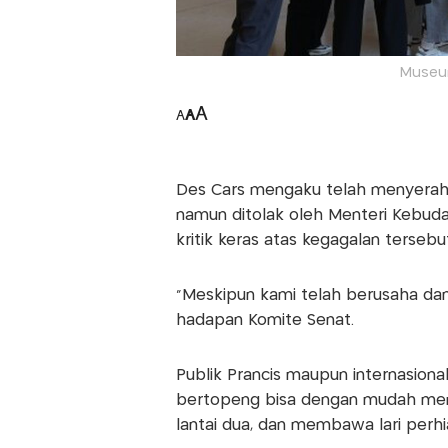
Museum
A
A
A
Des Cars mengaku telah menyerahka
namun ditolak oleh Menteri Kebuda
kritik keras atas kegagalan tersebut
“Meskipun kami telah berusaha dan b
hadapan Komite Senat.
Publik Prancis maupun internasion
bertopeng bisa dengan mudah mem
lantai dua, dan membawa lari perhia