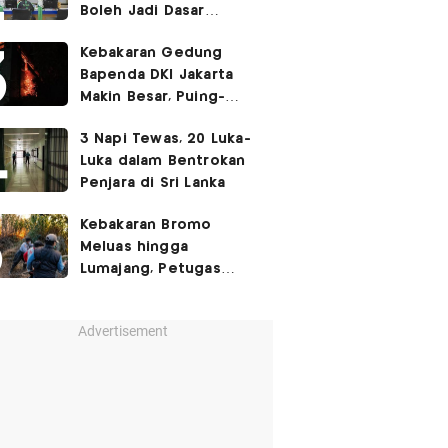
Boleh Jadi Dasar
Perbedaan Kualitas
Kebakaran Gedung
Layanan Kesehatan
Bapenda DKI Jakarta
Makin Besar, Puing-
Puing Berjatuhan
3 Napi Tewas, 20 Luka-
Luka dalam Bentrokan
Penjara di Sri Lanka
Kebakaran Bromo
Meluas hingga
Lumajang, Petugas
Gabungan Buat Sekat
Api
Advertisement