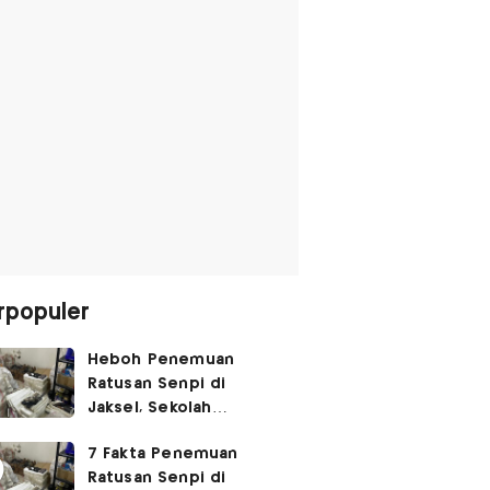
rpopuler
Heboh Penemuan
Ratusan Senpi di
Jaksel, Sekolah
Tegaskan Tak Ada
7 Fakta Penemuan
Kegiatan Eskul
Ratusan Senpi di
Menembak