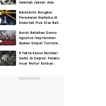
Sekolah Jaksel, Ada
Dugaan Narkoba hingga
Bareskrim Bongkar
Ruang Bunker
Peredaran Narkoba di
Diskotek Five Star Bali,
Ini Penampakannya!
Buruh Batalkan Demo
Agustus-September,
Ajukan Empat Tuntutan
ke Pemerintah
8 Fakta Kasus Mutilasi
Sadis di Depok: Pelaku
Incar Motor Korban
hingga Motif Terungkap
Advertisement