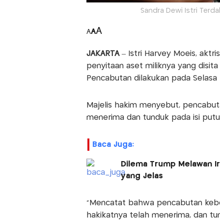
Sandra Dewi Istri Terd
A
A
A
JAKARTA
– Istri Harvey Moeis, akt
penyitaan aset miliknya yang disita
Pencabutan dilakukan pada Selasa (
Majelis hakim menyebut, pencabut
menerima dan tunduk pada isi put
Baca Juga:
Dilema Trump Melawan Ir
yang Jelas
“Mencatat bahwa pencabutan kebe
hakikatnya telah menerima, dan tun