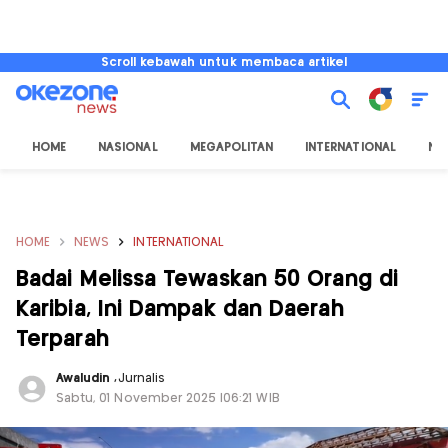
Scroll kebawah untuk membaca artikel
HOME
NASIONAL
MEGAPOLITAN
INTERNATIONAL
NU
HOME
NEWS
INTERNATIONAL
Badai Melissa Tewaskan 50 Orang di
Karibia, Ini Dampak dan Daerah
Terparah
Awaludin
,
Jurnalis
Sabtu, 01 November 2025 |06:21 WIB