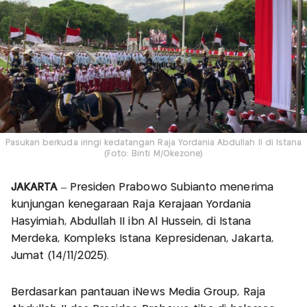
Pasukan berkuda iringi kedatangan Raja Yordania Abdullah II di Istana
(Foto: Binti M/Okezone)
JAKARTA
– Presiden Prabowo Subianto menerima
kunjungan kenegaraan Raja Kerajaan Yordania
Hasyimiah, Abdullah II ibn Al Hussein, di Istana
Merdeka, Kompleks Istana Kepresidenan, Jakarta,
Jumat (14/11/2025).
Berdasarkan pantauan iNews Media Group, Raja