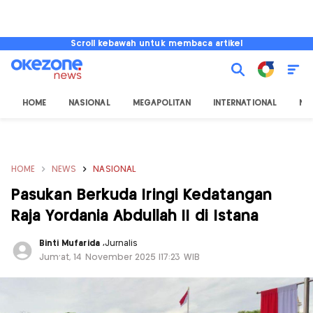
Scroll kebawah untuk membaca artikel
HOME
NASIONAL
MEGAPOLITAN
INTERNATIONAL
NU
HOME
NEWS
NASIONAL
Pasukan Berkuda Iringi Kedatangan
Raja Yordania Abdullah II di Istana
Binti Mufarida
,
Jurnalis
Jum'at, 14 November 2025 |17:23 WIB